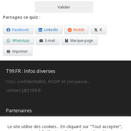
Partagez ce quiz :
Facebook
LinkedIn
Reddit
X
WhatsApp
E-mail
Marque-page
Imprimer
T99.FR : Infos diverses
CGU, confidentialité, RGDP et j'en passe...
contact [@] t99.fr
Partenaires
https://cyber-learning.fr
Le site utilise des cookies... En cliquant sur “Tout accepter”,