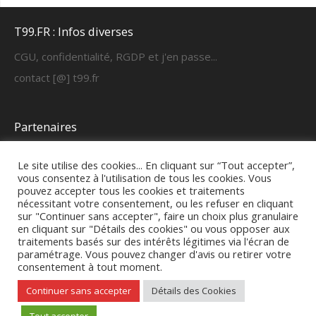
T99.FR : Infos diverses
CGU, confidentialité, RGDP et j'en passe...
contact [@] t99.fr
Partenaires
https://cyber-learning.fr
Le site utilise des cookies... En cliquant sur “Tout accepter”,
vous consentez à l'utilisation de tous les cookies. Vous
pouvez accepter tous les cookies et traitements
FAQ & fonctionnement
nécessitant votre consentement, ou les refuser en cliquant
sur "Continuer sans accepter", faire un choix plus granulaire
Mode d'emploi formateurs
en cliquant sur "Détails des cookies" ou vous opposer aux
traitements basés sur des intérêts légitimes via l'écran de
paramétrage. Vous pouvez changer d'avis ou retirer votre
consentement à tout moment.
Continuer sans accepter
Détails des Cookies
T99.FR
| Fièrement propulsé par
Mantra
&
WordPress.