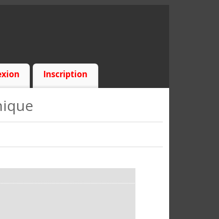
xion
Inscription
nique