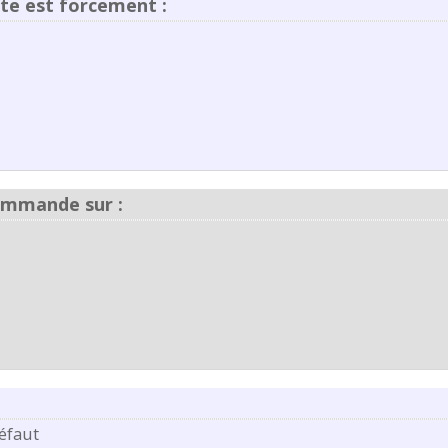
te est forcement :
commande sur :
éfaut