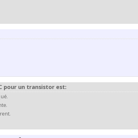
C pour un transistor est:
ué.
te.
rent.