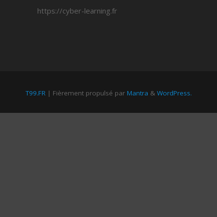
https://cyber-learning.fr
T99.FR
| Fièrement propulsé par
Mantra
&
WordPress.