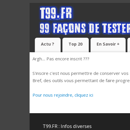
Actu ?
Top 20
En Savoir +
Argh.... Pas encore inscrit ???
S'inscire c'est nous permettre de conserver vos
Bref, des outils vous permettant de faire progr
Pour nous rejoindre, cliquez ici
T99.FR : Infos diverses