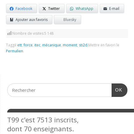
Facebook
Twitter
WhatsApp
E-mail
Ajouter aux favoris
Bluesky
Nombre de visites:
5 148
Taggé
ett
,
force
,
itec
,
mécanique
,
moment
,
sti2d
.
Mettre en favori le
Permalien
.
OK
T99 c'est 7513 inscrits,
dont 70 enseignants.