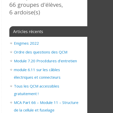
66 groupes d'élèves,
6 ardoise(s)
Articles récents
Enigmes 2022
Ordre des questions des QCM
Module 7.20 Procédures d’entretien
module 6.11 sur les câbles
électriques et connecteurs
Tous les QCM accessibles
gratuitement !
MCA Part 66 – Module 11 – Structure
de la cellule et fuselage