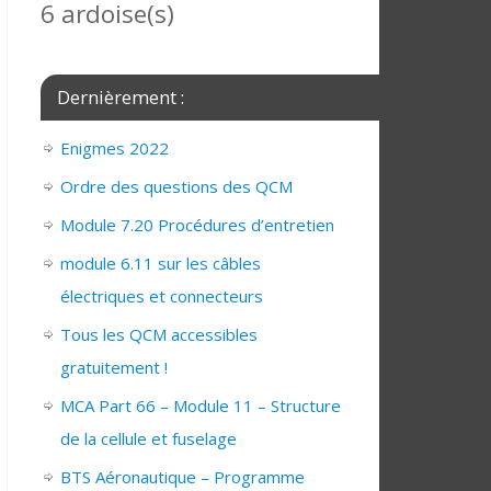
6 ardoise(s)
Dernièrement :
Enigmes 2022
Ordre des questions des QCM
Module 7.20 Procédures d’entretien
module 6.11 sur les câbles
électriques et connecteurs
Tous les QCM accessibles
gratuitement !
MCA Part 66 – Module 11 – Structure
de la cellule et fuselage
BTS Aéronautique – Programme