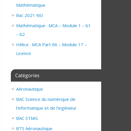
Mathématique
Bac 2021 NSI
Mathématique : MCA – Module 1 – b1
– b2
Hélice : MCA Part 66 – Module 17 –
Licence
Catégories
Aéronautique
BAC Science du numérique de
l'informatique et de l'ingénieur
BAC STMG
BTS Aéronautique