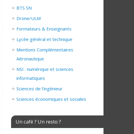
BTS SN
Drone/ULM
Formateurs & Enseignants
Lycée général et technique
Mentions Complémentaires
Aéronautique
NSI : numérique et sciences
informatiques
Sciences de l'ingénieur
Sciences économiques et sociales
Un café ? Un resto ?