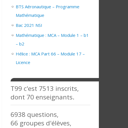
BTS Aéronautique – Programme
Mathématique
Bac 2021 NSI
Mathématique : MCA – Module 1 – b1
– b2
Hélice : MCA Part 66 – Module 17 –
Licence
T99 c'est 7513 inscrits,
dont 70 enseignants.
6938 questions,
66 groupes d'élèves,