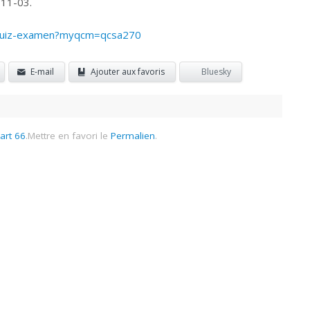
 11-03.
m-quiz-examen?myqcm=qcsa270
E-mail
Ajouter aux favoris
Bluesky
art 66
.
Mettre en favori le
Permalien
.