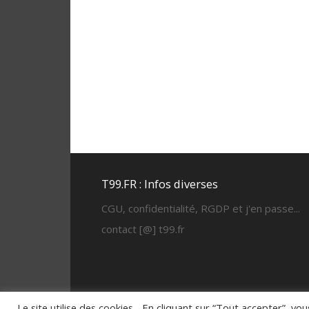
T99.FR : Infos diverses
CGU, confidentialité, RGDP et j'en passe...
contact [@] t99.fr
Le site utilise des cookies... En cliquant sur “Tout accepter”, vo