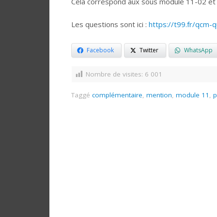
Cela correspond aux sous module 11-02 et
Les questions sont ici :
https://t99.fr/qc
Facebook
Twitter
WhatsApp
Nombre de visites:
6 001
Taggé
complémentaire
,
mention
,
module 11
,
p