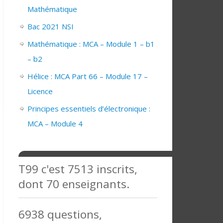
Mathématique
Bac 2021 NSI
Mathématique : MCA – Module 1 – b1
– b2
Hélice : MCA Part 66 – Module 17 –
Licence
Principes essentiels d’électronique :
MCA – Module 4
T99 c'est 7513 inscrits,
dont 70 enseignants.
6938 questions,