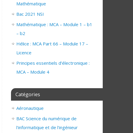
Mathématique
Bac 2021 NSI
Mathématique : MCA – Module 1 – b1
– b2
Hélice : MCA Part 66 – Module 17 –
Licence
Principes essentiels d’électronique :
MCA – Module 4
Catégories
Aéronautique
BAC Science du numérique de
l'informatique et de l'ingénieur