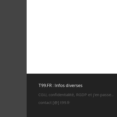
T99.FR : Infos diverses
CGU, confidentialité, RGDP et j'en passe...
contact [@] t99.fr