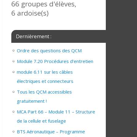
66 groupes d'élèves,
6 ardoise(s)
Dernièrement :
Ordre des questions des QCM
Module 7.20 Procédures d’entretien
module 6.11 sur les câbles
électriques et connecteurs
Tous les QCM accessibles
gratuitement !
MCA Part 66 – Module 11 – Structure
de la cellule et fuselage
BTS Aéronautique – Programme