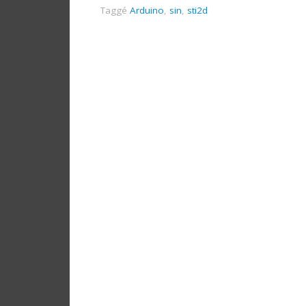
Taggé
Arduino
,
sin
,
sti2d