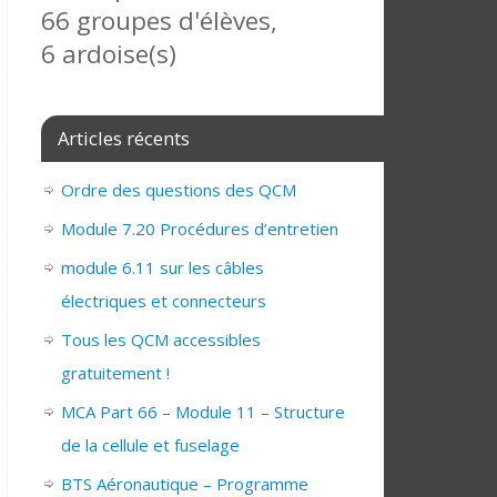
66 groupes d'élèves,
6 ardoise(s)
Articles récents
Ordre des questions des QCM
Module 7.20 Procédures d’entretien
module 6.11 sur les câbles
électriques et connecteurs
Tous les QCM accessibles
gratuitement !
MCA Part 66 – Module 11 – Structure
de la cellule et fuselage
BTS Aéronautique – Programme