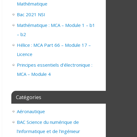
Mathématique
Bac 2021 NSI
Mathématique : MCA – Module 1 – b1
– b2
Hélice : MCA Part 66 – Module 17 –
Licence
Principes essentiels d’électronique :
MCA – Module 4
Catégories
Aéronautique
BAC Science du numérique de
l'informatique et de l'ingénieur