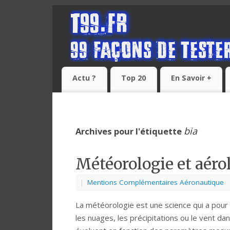
Actu ?
Top 20
En Savoir +
bia
Archives pour l'étiquette
Météorologie et aéro
|
Mentions Complémentaires Aéronautique
La météorologie est une science qui a pou
les nuages, les précipitations ou le vent d