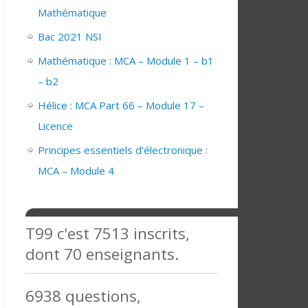
Mathématique
Bac 2021 NSI
Mathématique : MCA – Module 1 – b1
– b2
Hélice : MCA Part 66 – Module 17 –
Licence
Principes essentiels d’électronique :
MCA – Module 4
T99 c'est 7513 inscrits,
dont 70 enseignants.
6938 questions,