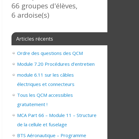
66 groupes d'élèves,
6 ardoise(s)
Articles récents
Ordre des questions des QCM
Module 7.20 Procédures d’entretien
module 6.11 sur les câbles
électriques et connecteurs
Tous les QCM accessibles
gratuitement !
MCA Part 66 – Module 11 – Structure
de la cellule et fuselage
BTS Aéronautique – Programme