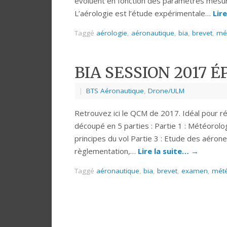
évoluent en fonction des paramètres mesurés
L’aérologie est l’étude expérimentale…
Lir
Taggé
aérologie
,
aéronautique
,
bia
,
brevet
,
mé
BIA SESSION 2017 
|
BTS Aéronautique
,
Drone/ULM
Retrouvez ici le QCM de 2017. Idéal pour r
découpé en 5 parties : Partie 1 : Météorolo
principes du vol Partie 3 : Etude des aérone
règlementation,…
Lire la suite…
→
Taggé
aéronautique
,
bia
,
brevet
,
examen
,
mété