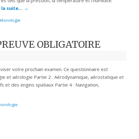
 tels que la pression, la température et l’humidité.
e la suite…
→
téorologie
ÉPREUVE OBLIGATOIRE
éviser votre prochain examen. Ce questionnaire est
gie et aérologie Partie 2 : Aérodynamique, aérostatique et
fs et des engins spatiaux Partie 4 : Navigation,
orologie