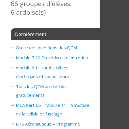
66 groupes d'élèves,
6 ardoise(s)
Dernièrement :
Ordre des questions des QCM
Module 7.20 Procédures d’entretien
module 6.11 sur les câbles
électriques et connecteurs
Tous les QCM accessibles
gratuitement !
MCA Part 66 – Module 11 – Structure
de la cellule et fuselage
BTS Aéronautique – Programme