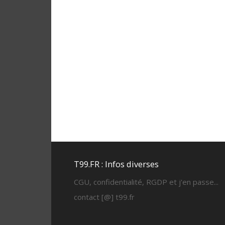
T99.FR : Infos diverses
CGU, confidentialité, RGDP et j'en passe...
contact [@] t99.fr