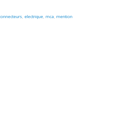
connecteurs
,
electrique
,
mca
,
mention