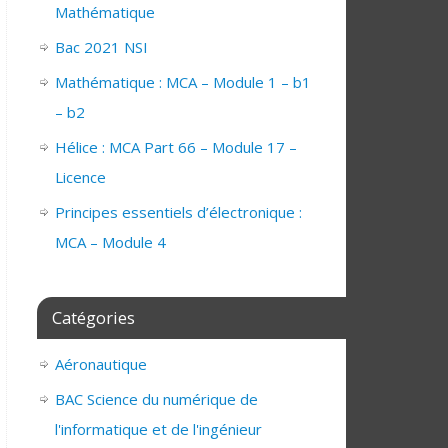
Mathématique
Bac 2021 NSI
Mathématique : MCA – Module 1 – b1
– b2
Hélice : MCA Part 66 – Module 17 –
Licence
Principes essentiels d’électronique :
MCA – Module 4
Catégories
Aéronautique
BAC Science du numérique de
l'informatique et de l'ingénieur