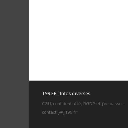
T99.FR : Infos diverses
CGU, confidentialité, RGDP et j'en passe...
contact [@] t99.fr