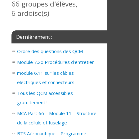
66 groupes d'élèves,
6 ardoise(s)
Dernièrement :
Ordre des questions des QCM
Module 7.20 Procédures d’entretien
module 6.11 sur les câbles
électriques et connecteurs
Tous les QCM accessibles
gratuitement !
MCA Part 66 – Module 11 – Structure
de la cellule et fuselage
BTS Aéronautique – Programme