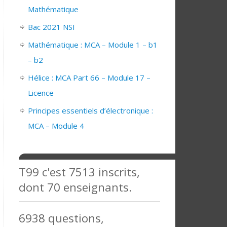
Mathématique
Bac 2021 NSI
Mathématique : MCA – Module 1 – b1
– b2
Hélice : MCA Part 66 – Module 17 –
Licence
Principes essentiels d’électronique :
MCA – Module 4
T99 c'est 7513 inscrits,
dont 70 enseignants.
6938 questions,