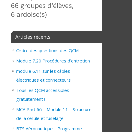
66 groupes d'élèves,
6 ardoise(s)
Articles récents
Ordre des questions des QCM
Module 7.20 Procédures d’entretien
module 6.11 sur les câbles
électriques et connecteurs
Tous les QCM accessibles
gratuitement !
MCA Part 66 – Module 11 – Structure
de la cellule et fuselage
BTS Aéronautique – Programme