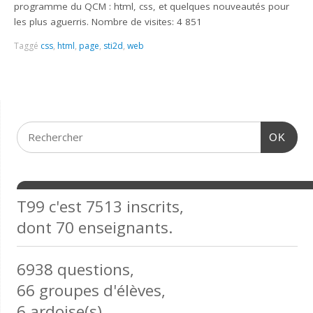
programme du QCM : html, css, et quelques nouveautés pour
les plus aguerris. Nombre de visites: 4 851
Taggé
css
,
html
,
page
,
sti2d
,
web
OK
T99 c'est 7513 inscrits,
dont 70 enseignants.
6938 questions,
66 groupes d'élèves,
6 ardoise(s)