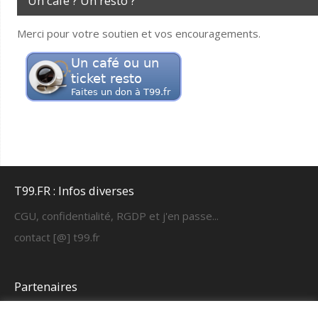
Un café ? Un resto ?
Merci pour votre soutien et vos encouragements.
T99.FR : Infos diverses
CGU, confidentialité, RGDP et j'en passe...
contact [@] t99.fr
Partenaires
https://cyber-learning.fr