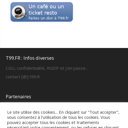
T99.FR : Infos diverses
CGU, confidentialité, RGDP et j'en passe...
contact [@] t99.fr
Partenaires
https://cyber-learning.fr
Le site utilise des cookies... En cliquant sur “Tout accepter”,
vous consentez à l'utilisation de tous les cookies. Vous
pouvez accepter tous les cookies et traitements
FAQ & fonctionnement
nécessitant votre consentement, ou les refuser en cliquant