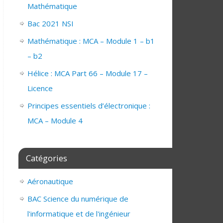
Mathématique
Bac 2021 NSI
Mathématique : MCA – Module 1 – b1
– b2
Hélice : MCA Part 66 – Module 17 –
Licence
Principes essentiels d’électronique :
MCA – Module 4
Catégories
Aéronautique
BAC Science du numérique de
l'informatique et de l'ingénieur