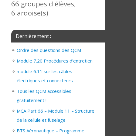
66 groupes d'élèves,
6 ardoise(s)
Dernièrement :
Ordre des questions des QCM
Module 7.20 Procédures d’entretien
module 6.11 sur les câbles
électriques et connecteurs
Tous les QCM accessibles
gratuitement !
MCA Part 66 – Module 11 – Structure
de la cellule et fuselage
BTS Aéronautique – Programme