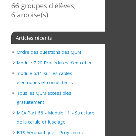
66 groupes d'élèves,
6 ardoise(s)
Articles récents
Ordre des questions des QCM
Module 7.20 Procédures d’entretien
module 6.11 sur les câbles
électriques et connecteurs
Tous les QCM accessibles
gratuitement !
MCA Part 66 – Module 11 – Structure
de la cellule et fuselage
BTS Aéronautique – Programme