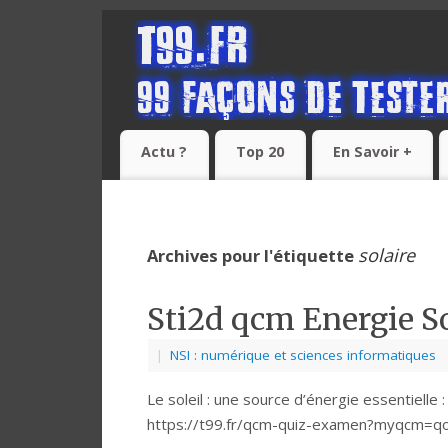
Actu ?
Top 20
En Savoir +
solaire
Archives pour l'étiquette
Sti2d qcm Energie Sol
|
NSI : numérique et sciences informatiques
Le soleil : une source d’énergie essentielle 
https://t99.fr/qcm-quiz-examen?myqcm=qof