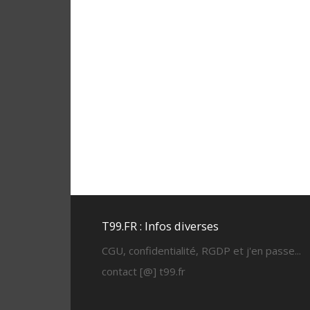
T99.FR : Infos diverses
CGU, confidentialité, RGDP et j'en passe...
contact [@] t99.fr