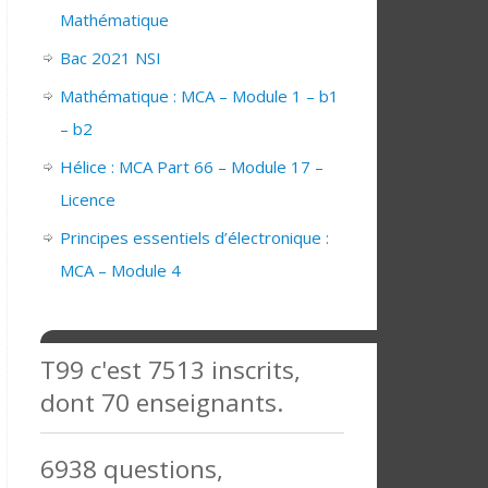
Mathématique
Bac 2021 NSI
Mathématique : MCA – Module 1 – b1
– b2
Hélice : MCA Part 66 – Module 17 –
Licence
Principes essentiels d’électronique :
MCA – Module 4
T99 c'est 7513 inscrits,
dont 70 enseignants.
6938 questions,