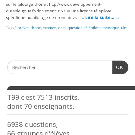
sur le pilotage drone : http://www.developpement-
durable.gouv.fr/document165738 Une licence télépilote
spécifique au pilotage de drone devrait…
Lire la suite…
→
Taggé
brevet
,
drone
,
examen
,
qcm
,
question
,
télépilote
,
theorique
,
ulm
OK
T99 c'est 7513 inscrits,
dont 70 enseignants.
6938 questions,
66 groupes d'élèves,