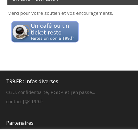
Merci pour votre soutien et vos encouragements.
T99.FR : Infos diverses
CGU, confidentialité, RGDP et j'en passe...
contact [@] t99.fr
Partenaires
https://cyber-learning.fr