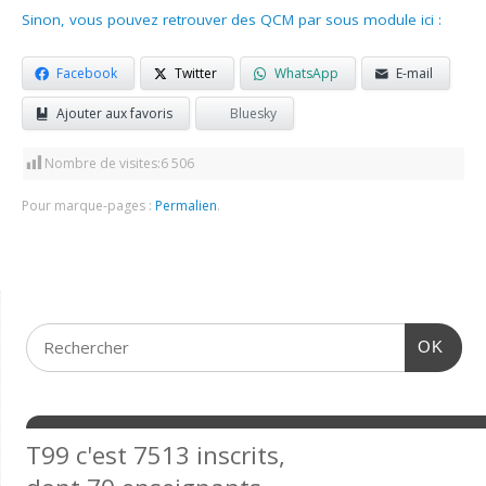
Sinon, vous pouvez retrouver des QCM par sous module ici :
Facebook
Twitter
WhatsApp
E-mail
Ajouter aux favoris
Bluesky
Nombre de visites:
6 506
Pour marque-pages :
Permalien
.
OK
T99 c'est 7513 inscrits,