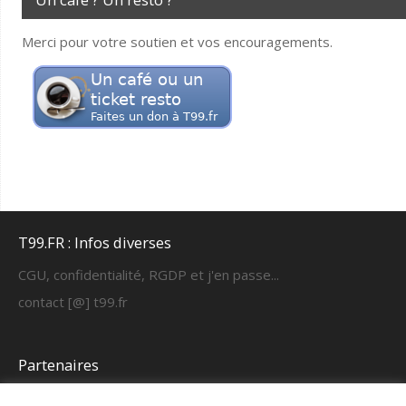
Merci pour votre soutien et vos encouragements.
T99.FR : Infos diverses
CGU, confidentialité, RGDP et j'en passe...
contact [@] t99.fr
Partenaires
https://cyber-learning.fr