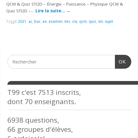
QCM & Quiz STI2D – Énergie – Puissance – Physique QCM &
Quiz STI2D –…
Lire la suite…
→
Taggé
2021
,
ac
,
bac
,
ee
,
examen
,
itec
,
nsi
,
qcm
,
quiz
,
sin
,
sujet
OK
T99 c'est 7513 inscrits,
dont 70 enseignants.
6938 questions,
66 groupes d'élèves,