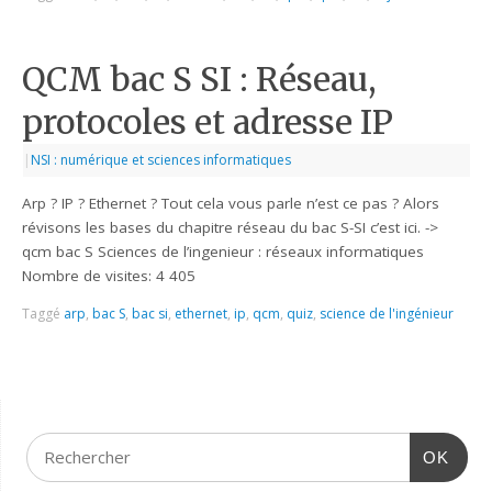
QCM bac S SI : Réseau,
protocoles et adresse IP
|
NSI : numérique et sciences informatiques
Arp ? IP ? Ethernet ? Tout cela vous parle n’est ce pas ? Alors
révisons les bases du chapitre réseau du bac S-SI c’est ici. ->
qcm bac S Sciences de l’ingenieur : réseaux informatiques
Nombre de visites: 4 405
Taggé
arp
,
bac S
,
bac si
,
ethernet
,
ip
,
qcm
,
quiz
,
science de l'ingénieur
OK