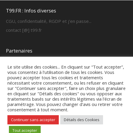
T99.FR : Infos diverses
CGU, confidentialité, RGDP et j'en passe...
contact [@] t99.fr
Partenaires
https://cyber-learning.fr
Le site utilise des cookies... En cliquant sur “Tout accepter”,
vous consentez à l'utilisation de tous les cookies. Vous
pouvez accepter tous les cookies et traitements
FAQ & fonctionnement
nécessitant votre consentement, ou les refuser en cliquant
sur "Continuer sans accepter", faire un choix plus granulaire
Mode d'emploi formateurs
en cliquant sur "Détails des cookies" ou vous opposer aux
traitements basés sur des intérêts légitimes via l'écran de
paramétrage. Vous pouvez changer d'avis ou retirer votre
consentement à tout moment.
Continuer sans accepter
Détails des Cookies
T99.FR
| Fièrement propulsé par
Mantra
&
WordPress.
Tout accepter