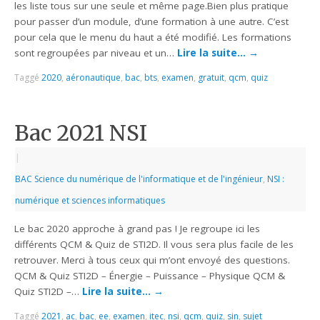
les liste tous sur une seule et même page.Bien plus pratique
pour passer d’un module, d’une formation à une autre. C’est
pour cela que le menu du haut a été modifié. Les formations
sont regroupées par niveau et un…
Lire la suite…
→
Taggé
2020
,
aéronautique
,
bac
,
bts
,
examen
,
gratuit
,
qcm
,
quiz
Bac 2021 NSI
|
BAC Science du numérique de l'informatique et de l'ingénieur
,
NSI :
numérique et sciences informatiques
Le bac 2020 approche à grand pas ! Je regroupe ici les
différents QCM & Quiz de STI2D. Il vous sera plus facile de les
retrouver. Merci à tous ceux qui m’ont envoyé des questions.
QCM & Quiz STI2D – Énergie – Puissance – Physique QCM &
Quiz STI2D –…
Lire la suite…
→
Taggé
2021
,
ac
,
bac
,
ee
,
examen
,
itec
,
nsi
,
qcm
,
quiz
,
sin
,
sujet