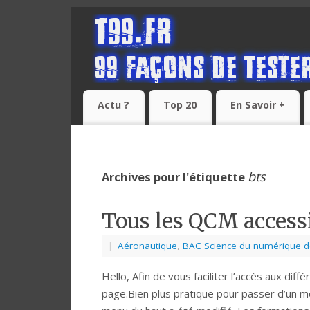
Actu ?
Top 20
En Savoir +
bts
Archives pour l'étiquette
Tous les QCM accessi
|
Aéronautique
,
BAC Science du numérique de 
Hello, Afin de vous faciliter l’accès aux dif
page.Bien plus pratique pour passer d’un mo