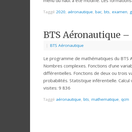
menu du haut a été modifié. Les formation
Taggé
2020
,
aéronautique
,
bac
,
bts
,
examen
,
g
BTS Aéronautique 
|
BTS Aéronautique
Le programme de mathématiques du BTS Aér
Nombres complexes. Fonctions d’une variable 
différentielles. Fonctions de deux ou trois va
probabilités. Statistique inférentielle. Cal
visites: 9 836
Taggé
aéronautique
,
bts
,
mathematique
,
qcm