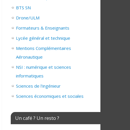
BTS SN
Drone/ULM
Formateurs & Enseignants
Lycée général et technique
Mentions Complémentaires
Aéronautique
NSI : numérique et sciences
informatiques
Sciences de l'ingénieur
Sciences économiques et sociales
Un café ? Un resto ?