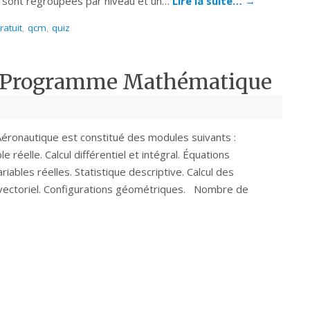
s sont regroupées par niveau et un…
Lire la suite…
→
ratuit
,
qcm
,
quiz
– Programme Mathématique
onautique est constitué des modules suivants :
réelle. Calcul différentiel et intégral. Équations
riables réelles. Statistique descriptive. Calcul des
cul vectoriel. Configurations géométriques. Nombre de