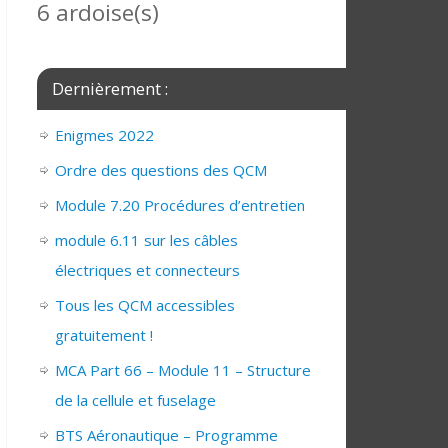
6 ardoise(s)
Dernièrement :
Enigmes 2022
Ordre des questions des QCM
Module 7.20 Procédures d’entretien
module 6.11 sur les câbles
électriques et connecteurs
Tous les QCM accessibles
gratuitement !
MCA Part 66 – Module 11 – Structure
de la cellule et fuselage
BTS Aéronautique – Programme