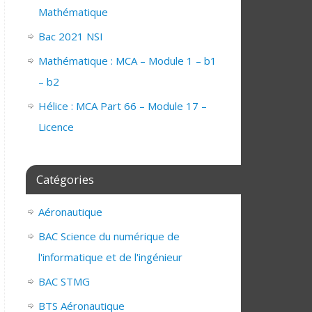
Mathématique
Bac 2021 NSI
Mathématique : MCA – Module 1 – b1
– b2
Hélice : MCA Part 66 – Module 17 –
Licence
Catégories
Aéronautique
BAC Science du numérique de
l'informatique et de l'ingénieur
BAC STMG
BTS Aéronautique