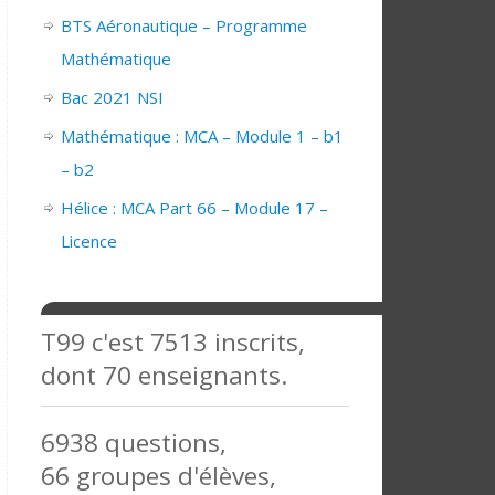
BTS Aéronautique – Programme
Mathématique
Bac 2021 NSI
Mathématique : MCA – Module 1 – b1
– b2
Hélice : MCA Part 66 – Module 17 –
Licence
T99 c'est 7513 inscrits,
dont 70 enseignants.
6938 questions,
66 groupes d'élèves,