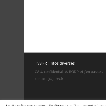
T99.FR : Infos diverses
CGU, confidentialité, RGDP et j'en passe...
contact [@] t99.fr
Le site utilise des cookies... En cliquant sur “Tout accepter”, vo