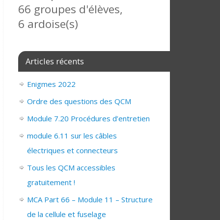
66 groupes d'élèves,
6 ardoise(s)
Articles récents
Enigmes 2022
Ordre des questions des QCM
Module 7.20 Procédures d’entretien
module 6.11 sur les câbles
électriques et connecteurs
Tous les QCM accessibles
gratuitement !
MCA Part 66 – Module 11 – Structure
de la cellule et fuselage