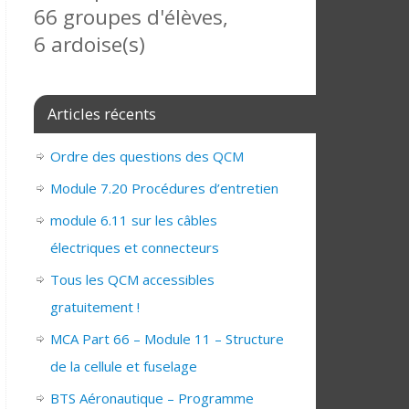
66 groupes d'élèves,
6 ardoise(s)
Articles récents
Ordre des questions des QCM
Module 7.20 Procédures d’entretien
module 6.11 sur les câbles
électriques et connecteurs
Tous les QCM accessibles
gratuitement !
MCA Part 66 – Module 11 – Structure
de la cellule et fuselage
BTS Aéronautique – Programme