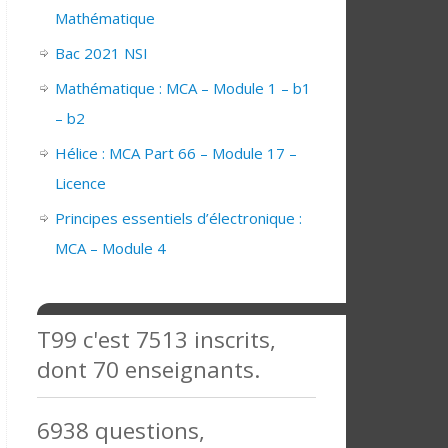
Mathématique
Bac 2021 NSI
Mathématique : MCA – Module 1 – b1
– b2
Hélice : MCA Part 66 – Module 17 –
Licence
Principes essentiels d’électronique :
MCA – Module 4
T99 c'est 7513 inscrits,
dont 70 enseignants.
6938 questions,