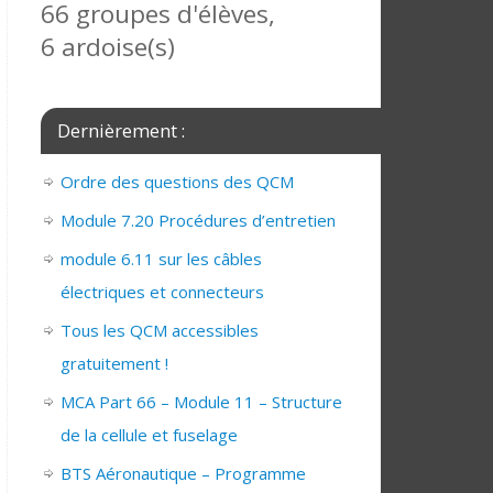
66 groupes d'élèves,
6 ardoise(s)
Dernièrement :
Ordre des questions des QCM
Module 7.20 Procédures d’entretien
module 6.11 sur les câbles
électriques et connecteurs
Tous les QCM accessibles
gratuitement !
MCA Part 66 – Module 11 – Structure
de la cellule et fuselage
BTS Aéronautique – Programme