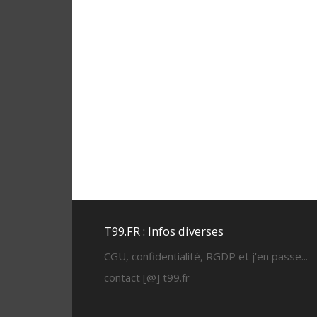
T99.FR : Infos diverses
CGU, confidentialité, RGDP et j'en passe...
contact [@] t99.fr