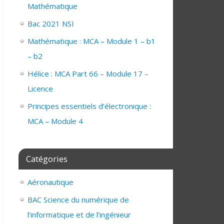
Mathématique
Bac 2021 NSI
Mathématique : MCA – Module 1 – b1
– b2
Hélice : MCA Part 66 – Module 17 –
Licence
Principes essentiels d’électronique :
MCA – Module 4
Catégories
Aéronautique
BAC Science du numérique de
l'informatique et de l'ingénieur