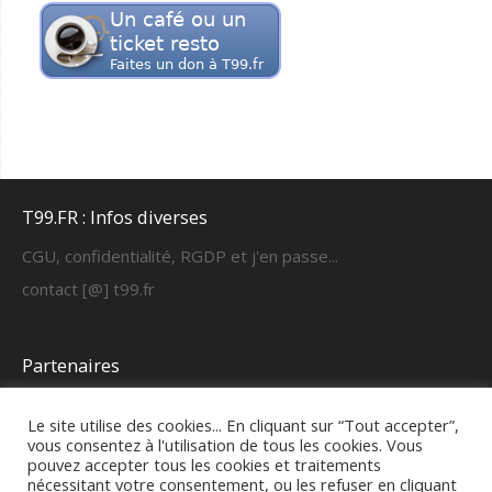
T99.FR : Infos diverses
CGU, confidentialité, RGDP et j'en passe...
contact [@] t99.fr
Partenaires
https://cyber-learning.fr
Le site utilise des cookies... En cliquant sur “Tout accepter”,
vous consentez à l'utilisation de tous les cookies. Vous
pouvez accepter tous les cookies et traitements
FAQ & fonctionnement
nécessitant votre consentement, ou les refuser en cliquant