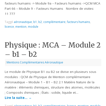
facteurs humains -> Module 9a – Facteurs humains ->QCM MCA
Part 66 – Module 9 – Facteurs Humains Nombre de visites:
11 777
Taggé
aéronautique
,
b1
,
b2
,
complémentaire
,
facteurs humains
,
licence
,
mention
,
module
Physique : MCA – Module 2
– b1 – b2
|
Mentions Complémentaires Aéronautique
Le module de Physique B1 ou B2 se divise en plusieurs sous
modules : QCM de Physique de Mention complémentaire
Aéronautique – Module 1 – B1 – B2 2.1 Matière Nature de la
matière : éléments chimiques, structure des atomes, molécules
; Composés chimiques ; États : solide, liquide et…
Lire la suite…
→
Taggé
aéronautique
,
b1
,
b2
,
complémentaire
,
licence
,
mention
,
module