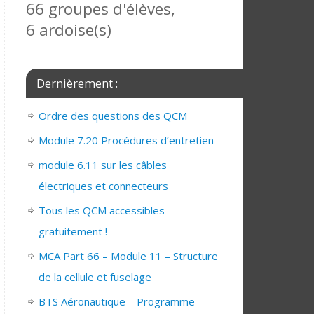
66 groupes d'élèves,
6 ardoise(s)
Dernièrement :
Ordre des questions des QCM
Module 7.20 Procédures d’entretien
module 6.11 sur les câbles
électriques et connecteurs
Tous les QCM accessibles
gratuitement !
MCA Part 66 – Module 11 – Structure
de la cellule et fuselage
BTS Aéronautique – Programme