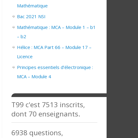
Mathématique
Bac 2021 NSI
Mathématique : MCA – Module 1 – b1
– b2
Hélice : MCA Part 66 – Module 17 –
Licence
Principes essentiels d’électronique :
MCA – Module 4
T99 c'est 7513 inscrits,
dont 70 enseignants.
6938 questions,