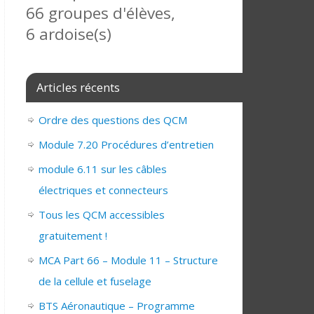
66 groupes d'élèves,
6 ardoise(s)
Articles récents
Ordre des questions des QCM
Module 7.20 Procédures d’entretien
module 6.11 sur les câbles
électriques et connecteurs
Tous les QCM accessibles
gratuitement !
MCA Part 66 – Module 11 – Structure
de la cellule et fuselage
BTS Aéronautique – Programme