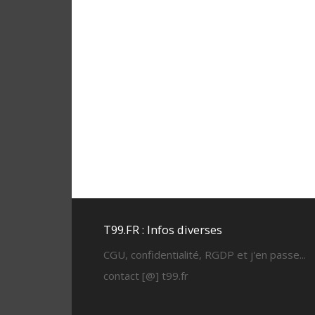
T99.FR : Infos diverses
CGU, confidentialité, RGDP et j'en passe...
contact [@] t99.fr