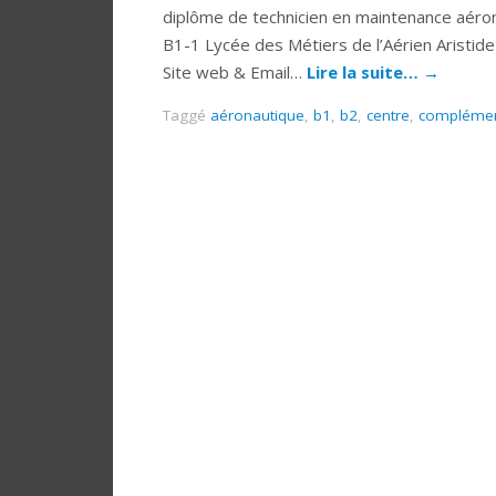
diplôme de technicien en maintenance aéron
B1-1 Lycée des Métiers de l’Aérien Aristid
Site web & Email…
Lire la suite…
→
Taggé
aéronautique
,
b1
,
b2
,
centre
,
complémen