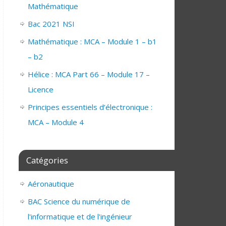
Mathématique
Bac 2021 NSI
Mathématique : MCA – Module 1 – b1
– b2
Hélice : MCA Part 66 – Module 17 –
Licence
Principes essentiels d’électronique :
MCA – Module 4
Catégories
Aéronautique
BAC Science du numérique de
l'informatique et de l'ingénieur