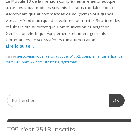
Le Module 13 de la mention complémentaire aéronautique
traite des sous modules suivants. Le sous modules sont :
Aérodynamique et commandes de vol (qcm) Vol à grande
vitesse Aérodynamique des voilures tournantes Structure des
cellules Pilote automatique Communication / Navigation
Génération électrique Équipements et aménagements
Commandes de vol Systèmes d’instrumentation…
Lire la suite…
→
Taggé
aérodynamique
,
aéronautique
,
b1
,
b2
,
complémentaire
,
licence
,
part 147
,
part 66
,
qcm
,
structure
,
systèmes
OK
T99 c'est 7513 inscrits,