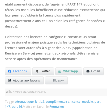
établissement disposant de l’agrément PART 147 et qui ont
réussi les modules bénéficient d’une réduction d’expérience qui
leur permet d’obtenir la licence plus rapidement
(Respectivement 2 ans et 1 an selon les catégories énoncées ci-
dessus).
L’obtention des licences de catégorie B constitue un atout
professionnel majeur puisque seuls les techniciens titulaires de
licences sont autorisés à signer des APRS (Approbation de
Remise en Service) permettant aux aéronefs d’être remis en
service après des opérations de maintenance.
Facebook
Twitter
WhatsApp
E-mail
Ajouter aux favoris
Bluesky
Nombre de visites:
24 032
Taggé
aéronautique
,
b1
,
b2
,
complémentaire
,
licence
,
module
,
part
147
,
part 66
.
Mettre en favori le
Permalien
.