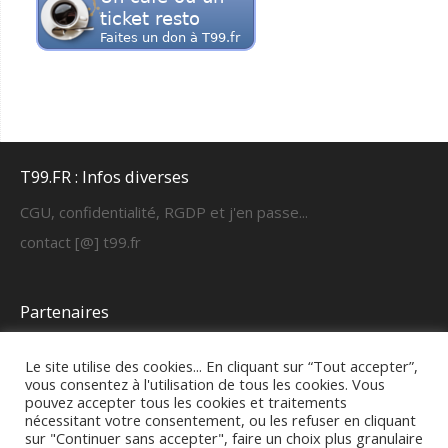
T99.FR : Infos diverses
CGU, confidentialité, RGDP et j'en passe...
contact [@] t99.fr
Partenaires
https://cyber-learning.fr
Le site utilise des cookies... En cliquant sur “Tout accepter”,
vous consentez à l'utilisation de tous les cookies. Vous
pouvez accepter tous les cookies et traitements
FAQ & fonctionnement
nécessitant votre consentement, ou les refuser en cliquant
sur "Continuer sans accepter", faire un choix plus granulaire
Mode d'emploi formateurs